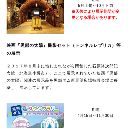
5月上旬～10月下旬
※天候により展示期間が変
更となる場合があります。
映画『黒部の太陽』撮影セット（トンネルレプリカ）等
の展示
２０１７年８月末に惜しまれながら閉館した石原裕次郎記
念館（北海道小樽市）。ここで展示されていた映画『黒部
の太陽』関連の展示品を黒部ダム新展望広場特設会場に移
築し、展示しています。
期間
4月15日～11月30日