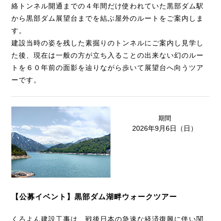
絡トンネル開通までの４年間だけ使われていた黒部ダム駅
から黒部ダム展望台までを結ぶ屋外のルートをご案内しま
す。
建設当時の姿を残した素掘りのトンネルにご案内し見学し
た後、現在は一般の方が立ち入ることの出来ない幻のルー
トを６０年前の面影を辿りながら歩いて展望台へ向うツア
ーです。
期間
2026年9月6日（日）
【公募イベント】黒部ダム湖畔ウォークツアー
くろよん建設工事は、戦後日本の急速な経済復興に伴い関