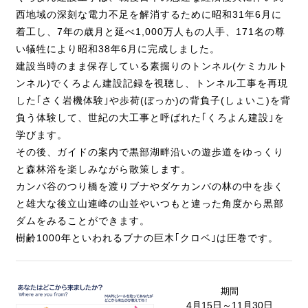
西地域の深刻な電力不足を解消するために昭和31年6月に
着工し、7年の歳月と延べ1,000万人もの人手、171名の尊
い犠牲により昭和38年6月に完成しました。
建設当時のまま保存している素掘りのトンネル(ケミカルト
ンネル)でくろよん建設記録を視聴し、トンネル工事を再現
した｢さく岩機体験｣や歩荷(ぼっか)の背負子(しょいこ)を背
負う体験して、世紀の大工事と呼ばれた｢くろよん建設｣を
学びます。
その後、ガイドの案内で黒部湖畔沿いの遊歩道をゆっくり
と森林浴を楽しみながら散策します。
カンパ谷のつり橋を渡りブナやダケカンバの林の中を歩く
と雄大な後立山連峰の山並やいつもと違った角度から黒部
ダムをみることができます。
樹齢1000年といわれるブナの巨木｢クロベ｣は圧巻です。
期間
4月15日～11月30日