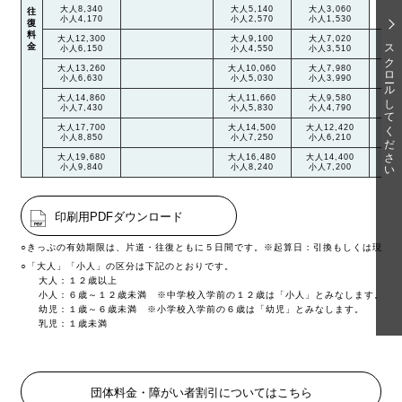
大人8,340
大人5,140
大人3,060
往
小人4,170
小人2,570
小人1,530
復
料
大人12,300
大人9,100
大人7,020
大人
スクロールしてください
金
小人6,150
小人4,550
小人3,510
小人
大人13,260
大人10,060
大人7,980
大人
小人6,630
小人5,030
小人3,990
小人
大人14,860
大人11,660
大人9,580
大人
小人7,430
小人5,830
小人4,790
小人
大人17,700
大人14,500
大人12,420
大人
小人8,850
小人7,250
小人6,210
小人
大人19,680
大人16,480
大人14,400
大人
小人9,840
小人8,240
小人7,200
小人
印刷用PDFダウンロード
○きっぷの有効期限は、片道・往復ともに５日間です。※起算日：引換もしくは現金
○「大人」「小人」の区分は下記のとおりです。
大人：１２歳以上
小人：６歳～１２歳未満 ※中学校入学前の１２歳は「小人」とみなします。
幼児：１歳～６歳未満 ※小学校入学前の６歳は「幼児」とみなします。
乳児：１歳未満
団体料金・障がい者割引についてはこちら