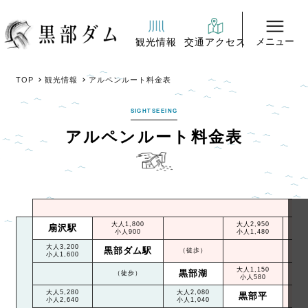
メニュー
観光情報
交通アクセス
TOP
観光情報
アルペンルート料金表
SIGHTSEEING
アルペンルート料金表
大人1,800
大人2,950
大人
扇沢駅
小人900
小人1,480
小人
大人3,200
黒部ダム駅
（徒歩）
小人1,600
大人1,150
大人
黒部湖
（徒歩）
小人580
小人
大人5,280
大人2,080
大人
黒部平
小人2,640
小人1,040
小