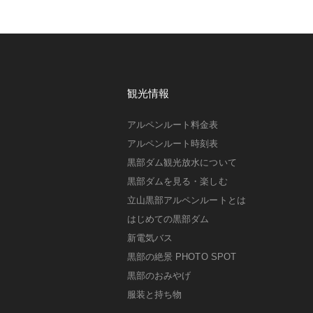
観光情報
アルペンルート料金表
アルペンルート時刻表
黒部ダム観光放水について
黒部ダムを見る・楽しむ
立山黒部アルペンルートとは
はじめての黒部ダム
新電気バス
黒部の絶景 PHOTO SPOT
黒部のおみやげ
服装と持ち物