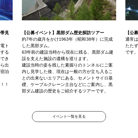
砕帯見
【公募イベント】黒部ダム歴史探訪ツアー
【公
約7年の歳月をかけ1963年（昭和38年）に完成
通常
関電ト
した黒部ダム。
たた
学する
63年前の建設当時から現在に残る、黒部ダム建
です
のでき
設を支えた施設の遺構を巡ります。
から出
建設当時の姿を残した素掘りのトンネルにご案
、宿泊
内し見学した後、現在は一般の方が立ち入るこ
との出来ないエリアにある、セメントサイロ基
い！！
礎、ケーブルクレーン土台などにご案内し、黒
部ダム建設の歴史をご紹介するツアーです。
イベント一覧を見る