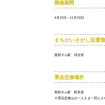
開催期間
4月15日～11月30日
まちがいさがし設置
黒部ダム駅 待合室
景品交換場所
黒部ダム駅 駅長室
※景品交換はお一人さま一回とさ