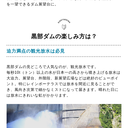
を一望できるダム展望台に。
黒部ダムの楽しみ方は？
迫力満点の観光放水は必見
黒部ダムの見どころで人気なのが、観光放水です。
毎秒10t（トン）以上の水が日本一の高さから噴き上げる放水は
大迫力。展望台、外階段、新展望広場などは絶好のビューポイ
ント。特にレインボーテラスでは放水を間近に見ることがで
き、風向き次第で細かなミストになって届きます。晴れた日に
は放水にきれいな虹がかかります。