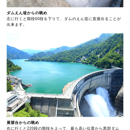
ダムえん堤からの眺め
左に行くと階段60段を下りて、ダムのえん堤に直接出ることが
出来ます。
展望台からの眺め
右に行くと220段の階段を上って、最も高い位置から黒部ダム