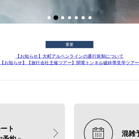
重要
【お知らせ】大町アルペンラインの通行規制について
【お知らせ】【旅行会社主催ツアー】関電トンネル破砕帯見学ツア
ルート
混雑
ぷ予約