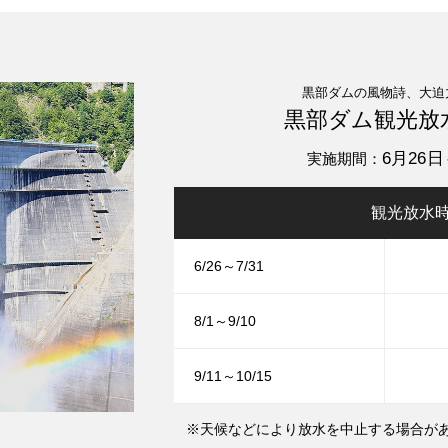
黒部ダムの風物詩、大迫
黒部ダム観光放
6月26日
実施期間：
観光放水
6/26～7/31
8/1～9/10
9/11～10/15
※天候などにより放水を中止する場合が