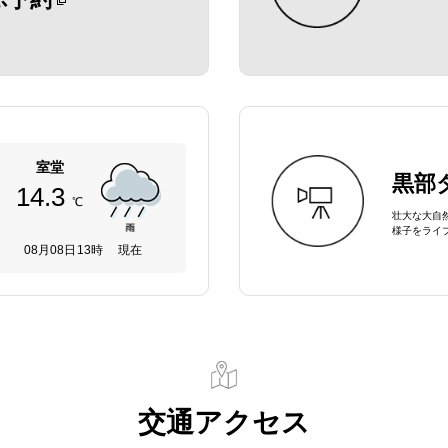
室堂
黒部
14.3
℃
壮大な大自
様子をライ
08月08日13時 現在
交通アクセス