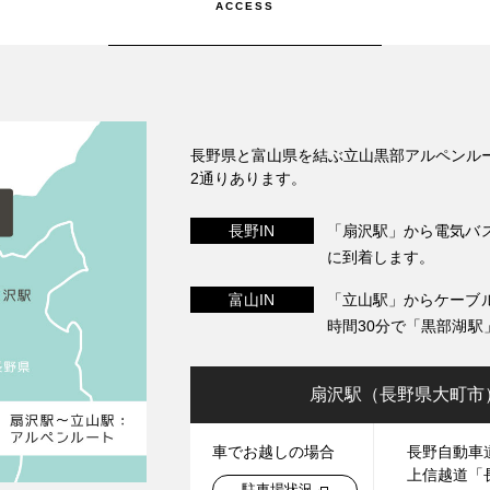
ACCESS
長野県と富山県を結ぶ立山黒部アルペンル
2通りあります。
長野IN
「扇沢駅」から電気バ
に到着します。
富山IN
「立山駅」からケーブ
時間30分で「黒部湖駅
扇沢駅（長野県大町市
車で
お越しの場合
長野自動車
上信越道「長
駐車場状況