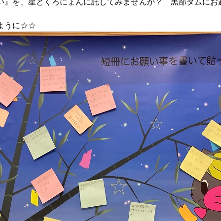
い』を、星とくろにょんに託してみませんか？
黒部ダムにお
ように☆☆