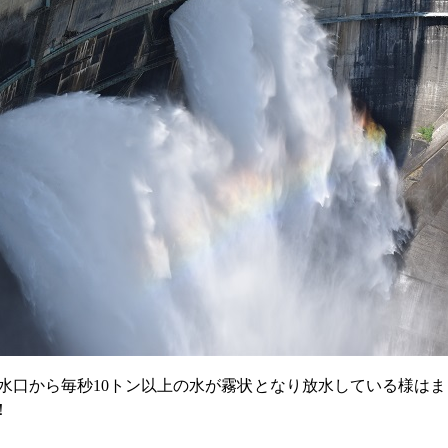
水口から毎秒10トン以上の水が霧状となり放水している様は
ま
！