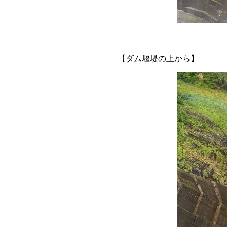
【
ダム堰堤の上から
】