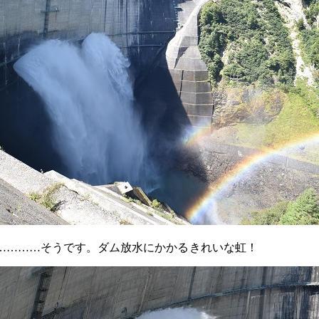
……
……
そうです。ダム放水にかかるきれいな虹！