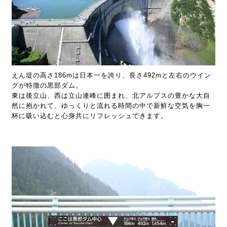
えん堤の高さ186mは日本一を誇り、長さ492mと左右のウイン
グが特徴の黒部ダム。
東は後立山、西は立山連峰に囲まれ、北アルプスの豊かな大自
然に抱かれて、ゆっくりと流れる時間の中で新鮮な空気を胸一
杯に吸い込むと心身共にリフレッシュできます。