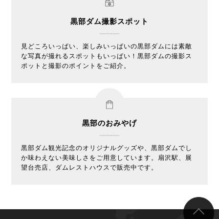
黒部ダム撮影スポット
見どころいっぱい、楽しみいっぱいの黒部ダムには素敵
な写真が撮れるスポットもいっぱい！黒部ダムの撮影ス
ポットと撮影のポイントをご紹介。
黒部のおみやげ
黒部ダム観光記念のオリジナルグッズや、黒部ダムでし
か味わえない美味しさをご用意しています。扇沢駅、展
望台売店、ダムレストハウスで販売中です。