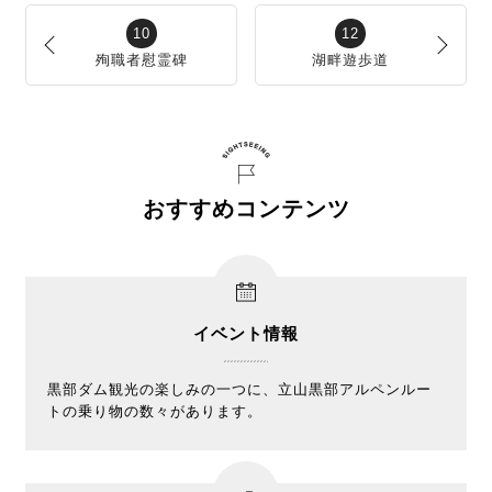
10
12
殉職者慰霊碑
湖畔遊歩道
おすすめコンテンツ
イベント情報
黒部ダム観光の楽しみの一つに、立山黒部アルペンルー
トの乗り物の数々があります。